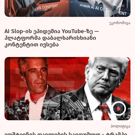
ეკონომიკა
AI Slop-ის ეპიდემია YouTube-ზე —
პლატფორმა დაბალხარისხიანი
კონტენტით ივსება
პოლიტიკა
ეფშტეინის ფაილების საიდუმლო - ტრამპი,