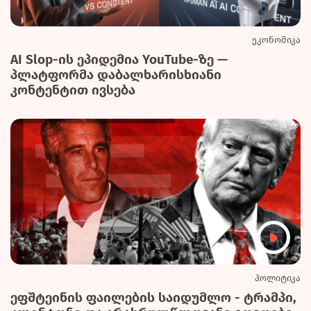
ეკონომიკა
AI Slop-ის ეპიდემია YouTube-ზე —
პლატფორმა დაბალხარისხიანი
კონტენტით ივსება
პოლიტიკა
ეფშტეინის ფაილების საიდუმლო - ტრამპი,