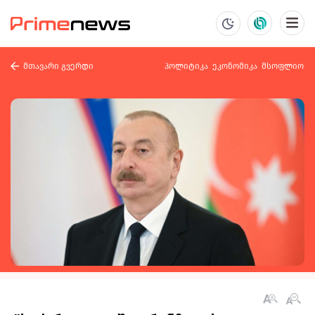
მთავარი გვერდი
პოლიტიკა
ეკონომიკა
მსოფლიო