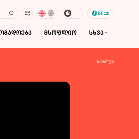
ზოგადოება
მსოფლიო
სხვა
სპორტი