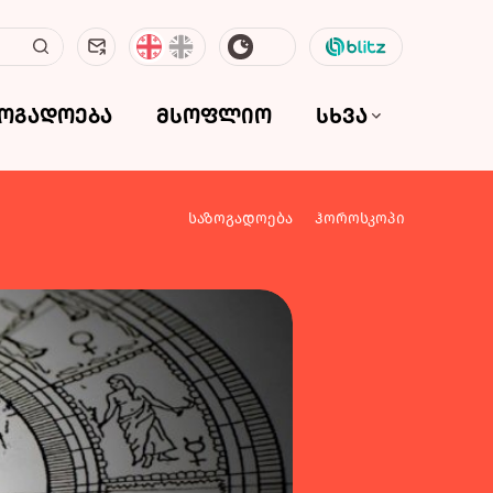
ზოგადოება
მსოფლიო
სხვა
საზოგადოება
ჰოროსკოპი