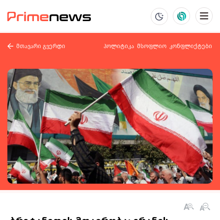
მთავარი გვერდი
პოლიტიკა
მსოფლიო
კონფლიქტები