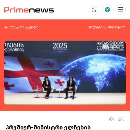
მთავარი გვერდი
პოლიტიკა
მსოფლიო
პრემიერ-მინისტრი ელჩების