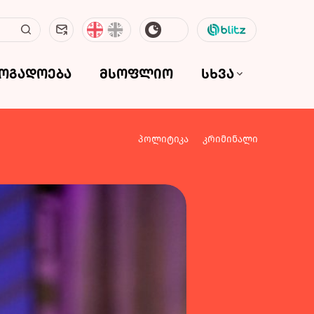
ზოგადოება
მსოფლიო
სხვა
პოლიტიკა
კრიმინალი