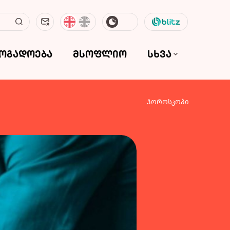
ზოგადოება
მსოფლიო
სხვა
ჰოროსკოპი