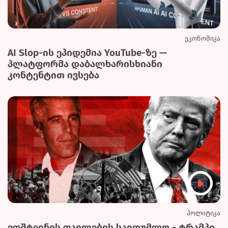
ეკონომიკა
AI Slop-ის ეპიდემია YouTube-ზე —
პლატფორმა დაბალხარისხიანი
კონტენტით ივსება
პოლიტიკა
ეფშტეინის ფაილების საიდუმლო - ტრამპი,