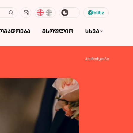
ზოგადოება
მსოფლიო
სხვა
ჰოროსკოპი