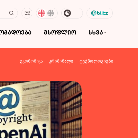
ზოგადოება
მსოფლიო
სხვა
ეკონომიკა
კრიმინალი
ტექნოლოგიები