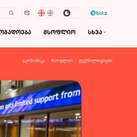
ზოგადოება
მსოფლიო
სხვა
ეკონომიკა
მსოფლიო
ტექნოლოგიები