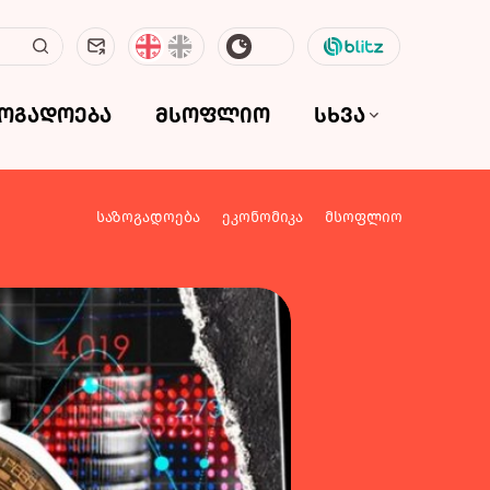
ზოგადოება
მსოფლიო
სხვა
საზოგადოება
ეკონომიკა
მსოფლიო