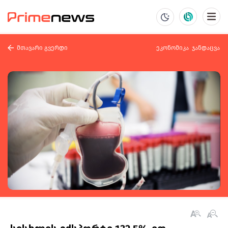
მთავარი გვერდი
ეკონომიკა
ჯანდაცვა